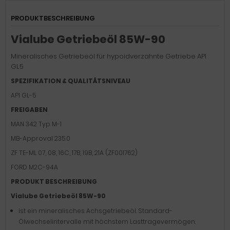
PRODUKTBESCHREIBUNG
Vialube Getriebeöl 85W-90
Mineralisches Getriebeöl für hypoidverzahnte Getriebe API
GL5
SPEZIFIKATION & QUALITÄTSNIVEAU
API
GL-5
FREIGABEN
MAN
342 Typ M-1
MB-Approval
235.0
ZF
TE-ML 07, 08, 16C, 17B, 19B, 21A (ZF001762)
FORD
M2C-94A
PRODUKT BESCHREIBUNG
Vialube Getriebeöl 85W-90
i
st ein mineralisches Achsgetriebeöl. Standard-
Ölwechselintervalle mit höchstem Lasttragevermögen.