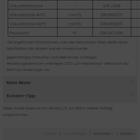
Viskositätsklasse
--
SAE J 306
Viskosität bei 40°C
mm²/s
DIN 51562/T1
Viskosität bei 100°C
mm²/s
DIN 51562/T1
Pourpoint
°C
DIN ISO 3016
Die angeführten Informationen unter den technischen Daten stellen keine
Spezifikation dar, sondern sind ein Hinweis aus der
gegenwärtigen Produktion und diese können zulässigen
Herstellungstoleranzen unterliegen. OOO „LLK-International“ behält sich das
Recht auf Änderungen vor.
Mehr Bilder
Kunden-Tipp
Diesen Artikel haben wir am Monday, 25. July 2016 in unseren Katalog
aufgenommen.
« Erster
|
« vorheriger
|
nächster »
|
Letzter »