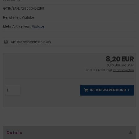
GTIN/EAN:
4260304852101
Hersteller:
Vialube
Mehr Artikel von:
Vialube
Artikeldatenblatt drucken
8,20 EUR
8,20 EUR pro Liter
inkl. 19 % MwSt. zzgl.
Versandkosten
IN DEN WARENKORB
Details