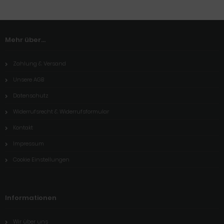
Mehr über...
Zahlung & Versand
Unsere AGB
Datenschutz
Widerrufsrecht & Widerrufsformular
Kontakt
Impressum
Cookie Einstellungen
Informationen
Wir über uns