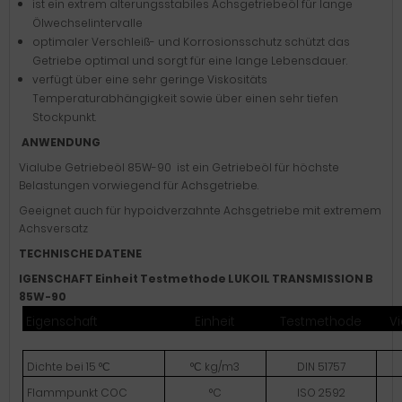
ist ein extrem alterungsstabiles Achsgetriebeöl für lange
Ölwechselintervalle
optimaler Verschleiß- und Korrosionsschutz schützt das
Getriebe optimal und sorgt für eine lange Lebensdauer.
verfügt über eine sehr geringe Viskositäts
Temperaturabhängigkeit sowie über einen sehr tiefen
Stockpunkt.
ANWENDUNG
Vialube Getriebeöl 85W-90
ist ein Getriebeöl für höchste
Belastungen vorwiegend für Achsgetriebe.
Geeignet auch für hypoidverzahnte Achsgetriebe mit extremem
Achsversatz
TECHNISCHE DATEN
E
IGENSCHAFT Einheit Testmethode LUKOIL TRANSMISSION B
85W-90
Eigenschaft
Einheit
Testmethode
V
Dichte bei 15 °С
°С kg/m3
DIN 51757
Flammpunkt COC
°C
ISO 2592