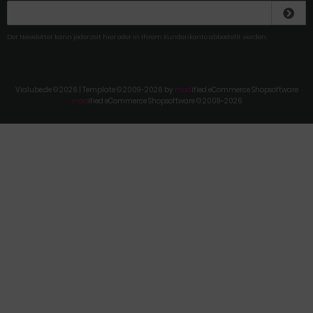
Der Newsletter kann jederzeit hier oder in Ihrem Kundenkonto abbestellt werden.
Vialube.de © 2026 | Template © 2009-2026 by
mod
ified eCommerce Shopsoftware
mod
ified eCommerce Shopsoftware © 2009-2026