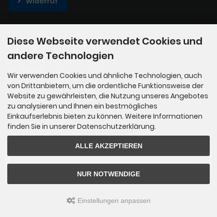
Widerruf
Diese Webseite verwendet Cookies und
Zahlungsmethoden
andere Technologien
Wir verwenden Cookies und ähnliche Technologien, auch
von Drittanbietern, um die ordentliche Funktionsweise der
Bei uns können Sie mit Vorkasse per Überweisung und Paypal zahle
n
Website zu gewährleisten, die Nutzung unseres Angebotes
zu analysieren und Ihnen ein bestmögliches
Einkaufserlebnis bieten zu können. Weitere Informationen
finden Sie in unserer Datenschutzerklärung.
Newsletter-Anmeldung
ALLE AKZEPTIEREN
E-Mail-Adresse:
NUR NOTWENDIGE
Der Newsletter kann jederzeit hier oder in Ihrem Kundenkonto abbestellt werden.
Einstellungen anpassen
Vialube.de © 2026 | Template © 2009-2026 by
mod
ified eCommerce Shopsoftware