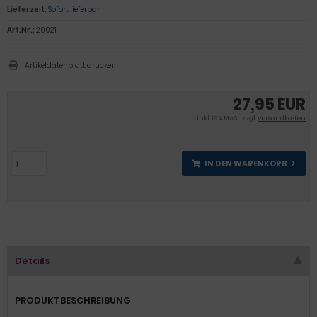
Lieferzeit:
Sofort lieferbar
Art.Nr.:
20021
Artikeldatenblatt drucken
27,95 EUR
inkl. 19 % MwSt. zzgl.
Versandkosten
IN DEN WARENKORB
Details
PRODUKTBESCHREIBUNG