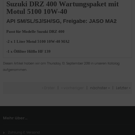
Suzuki DRZ 400 Wartungspaket
mit
Motul 5100 10W-40
API SM/SL/SJ/SH/SG, Freigabe: JASO MA2
Passt für Modelle Suzuki DRZ 400
-2 x 1 Liter Motul 5100 10W-40 MA2
-1 x Ölfilter Hilflo HF 139
Diesen Artikel haben wir am Thursday, 13. September 2018 in unseren Katalog
aufgenommen.
« Erster
|
« vorheriger
|
nächster »
|
Letzter »
Mehr über...
Zahlung & Versand