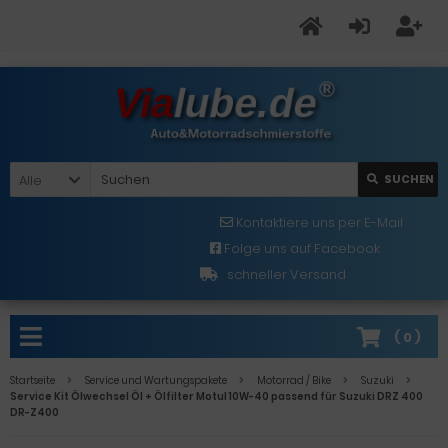
Alle
SUCHEN
Kontaktiere uns per E-Mail
Folge uns auf Facebook
schneller Versand
(
0
)
Startseite
Service und Wartungspakete
Motorrad / Bike
Suzuki
Service Kit Ölwechsel Öl + Ölfilter Motul 10W-40 passend für Suzuki DRZ 400
DR-Z400