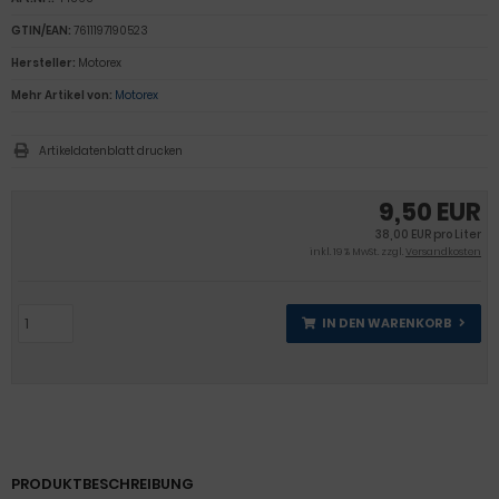
GTIN/EAN:
7611197190523
Hersteller:
Motorex
Mehr Artikel von:
Motorex
Artikeldatenblatt drucken
9,50 EUR
38,00 EUR pro Liter
inkl. 19 % MwSt. zzgl.
Versandkosten
IN DEN WARENKORB
PRODUKTBESCHREIBUNG