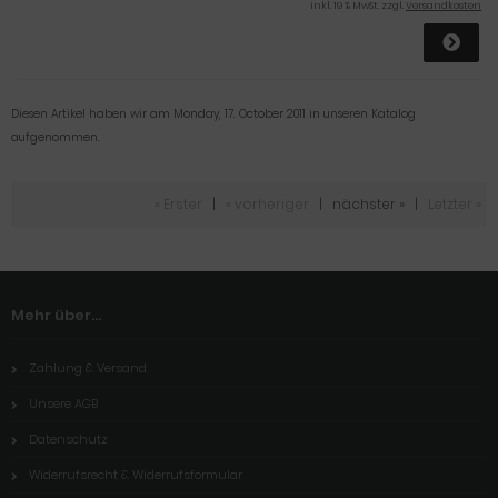
inkl. 19 % MwSt. zzgl.
Versandkosten
Diesen Artikel haben wir am Monday, 17. October 2011 in unseren Katalog
aufgenommen.
« Erster
|
« vorheriger
|
nächster »
|
Letzter »
Mehr über...
Zahlung & Versand
Unsere AGB
Datenschutz
Widerrufsrecht & Widerrufsformular