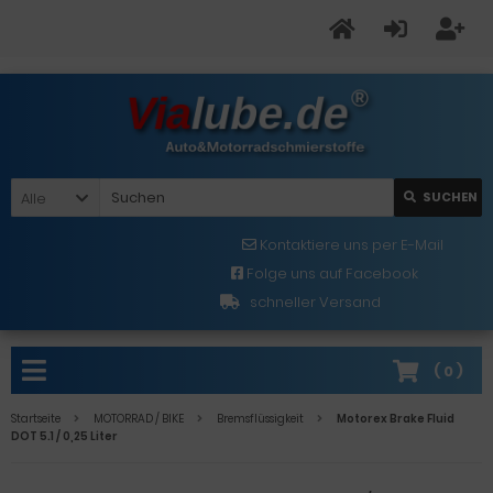
Alle
SUCHEN
Kontaktiere uns per E-Mail
Folge uns auf Facebook
schneller Versand
(
0
)
Startseite
MOTORRAD / BIKE
Bremsflüssigkeit
Motorex Brake Fluid
DOT 5.1 / 0,25 Liter